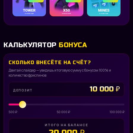
КАЛЬКУЛЯТОР
БОНУСА
СКОЛЬКО ВНЕСЁТЕ НА СЧЁТ?
Двигай слайдер — увидишь итоговую сумму с бонусом 100% и
количество фриспинов
10 000 ₽
ДЕПОЗИТ
500 ₽
50 000 ₽
100 000 ₽
ИТОГО НА БАЛАНСЕ