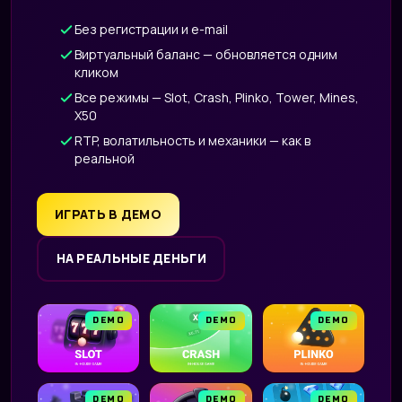
Без регистрации и e-mail
Виртуальный баланс — обновляется одним
кликом
Все режимы — Slot, Crash, Plinko, Tower, Mines,
X50
RTP, волатильность и механики — как в
реальной
ИГРАТЬ В ДЕМО
НА РЕАЛЬНЫЕ ДЕНЬГИ
DEMO
DEMO
DEMO
DEMO
DEMO
DEMO