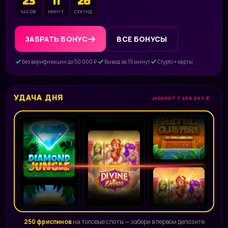
23
11
24
ЧАСОВ
МИНУТ
СЕКУНД
ЗАБРАТЬ БОНУС
ВСЕ БОНУСЫ
Без верификации до 50 000 ₽
Вывод за 15 минут
Crypto + карты
УДАЧА ДНЯ
JACKPOT 7 458 200 ₽
250 фриспинов
на топовые слоты — забери в первом депозите