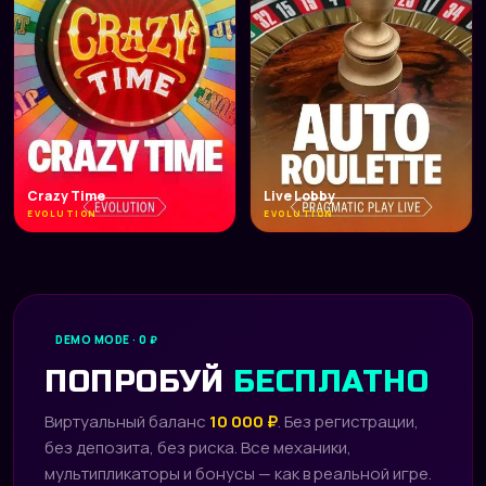
Crazy Time
Live Lobby
EVOLUTION
EVOLUTION
DEMO MODE · 0 ₽
ПОПРОБУЙ
БЕСПЛАТНО
Виртуальный баланс
10 000 ₽
. Без регистрации,
без депозита, без риска. Все механики,
мультипликаторы и бонусы — как в реальной игре.