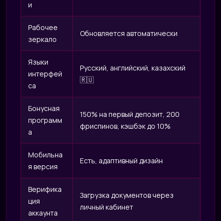
и
Рабочее
Обновляется автоматически
зеркало
Языки
Русский, английский, казахский
интерфей
🇷🇺
са
Бонусная
150% на первый депозит, 200
программ
фриспинов, кэшбэк до 10%
а
MEN
Мобильна
Есть, адаптивный дизайн
я версия
Верифика
Загрузка документов через
ция
личный кабинет
аккаунта